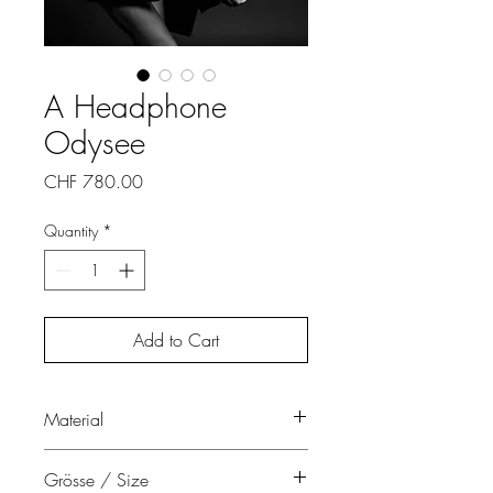
A Headphone
Odysee
Price
CHF 780.00
Quantity
*
Add to Cart
Material
Nylon 45% Lycra Spandex 55%
Grösse / Size