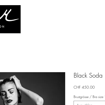
HOME
SHOP
ABOUT
HI
Black Soda
Preis
CHF 450.00
Brustgrösse / Bra size